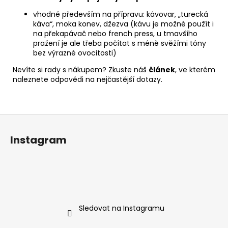
vhodné především na přípravu: kávovar, „turecká
káva“, moka konev, džezva (kávu je možné použít i
na překapávač nebo french press, u tmavšího
pražení je ale třeba počítat s méně svěžími tóny
bez výrazné ovocitosti)
Nevíte si rady s nákupem? Zkuste náš
článek
, ve kterém
naleznete odpovědi na nejčastější dotazy.
Z
á
Instagram
p
a
t
í
Sledovat na Instagramu