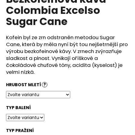
je
a
Colombia Excelso
0,0
z
j
Sugar Cane
5
í
hvězdiček.
t
Kofein byl ze zrn odstraněn metodou Sugar
?
Cane, která by měla nyní být tou nejšetrnější pro
výrobu bezkofeinové kávy. V zrnech zvýrazňuje
sladkost a plnost. Vynikají oříškové a
čokoládové chuťové tóny, acidita (kyselost) je
HLEDAT
velmi nízká.
HRUBOST MLETÍ
?
D
o
TYP BALENÍ
p
o
r
u
TYP PRAŽENÍ