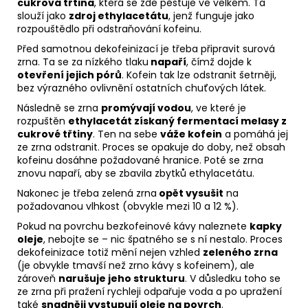
cukrová třtina
, která se zde pěstuje ve velkém. Ta
slouží jako
zdroj ethylacetátu
, jenž funguje jako
rozpouštědlo při odstraňování kofeinu.
Před samotnou dekofeinizací je třeba připravit surová
zrna. Ta se za nízkého tlaku
napaří
, čímž dojde k
otevření jejich pórů
. Kofein tak lze odstranit šetrněji,
bez výrazného ovlivnění ostatních chuťových látek.
Následně se zrna
promývají vodou
, ve které je
rozpuštěn
ethylacetát získaný fermentací melasy z
cukrové třtiny
. Ten na sebe
váže kofein
a pomáhá jej
ze zrna odstranit. Proces se opakuje do doby, než obsah
kofeinu dosáhne požadované hranice. Poté se zrna
znovu napaří, aby se zbavila zbytků ethylacetátu.
Nakonec je třeba zelená zrna
opět vysušit
na
požadovanou vlhkost (obvykle mezi 10 a 12 %).
Pokud na povrchu bezkofeinové kávy naleznete
kapky
oleje
, nebojte se – nic špatného se s ní nestalo. Proces
dekofeinizace totiž mění nejen vzhled
zeleného zrna
(je obvykle tmavší než zrno kávy s kofeinem), ale
zároveň
narušuje jeho strukturu
. V důsledku toho se
ze zrna při pražení rychleji odpařuje voda a po upražení
také
snadněji vystupují oleje na povrch
.