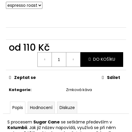
č
u
j
e
m
e
od
110 Kč
Měrná
DO KOŠÍKU
cena:
Zeptat se
Sdílet
Kategorie
:
Zrnková káva
Popis
Hodnocení
Diskuze
S procesem
Sugar Cane
se setkáme především v
Kolumbii
. Jak již název napovídá, využívá se při něm