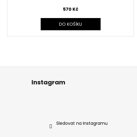
570 Kč
DO KOŠÍKU
Z
á
Instagram
p
a
t
í
Sledovat na Instagramu