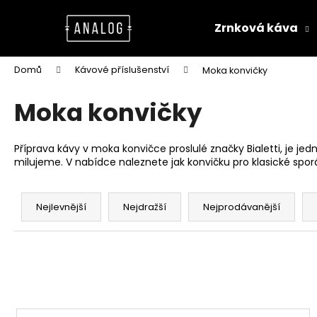
K
Přejít
na
o
Zrnková káva
obsah
Zpět
Zpět
š
do
do
í
Domů
Kávové příslušenství
Moka konvičky
k
obchodu
obchodu
Moka konvičky
Příprava kávy v moka konvičce proslulé značky Bialetti, je je
milujeme. V nabídce naleznete jak konvičku pro klasické sporá
Ř
a
Nejlevnější
Nejdražší
Nejprodávanější
z
e
n
í
p
V