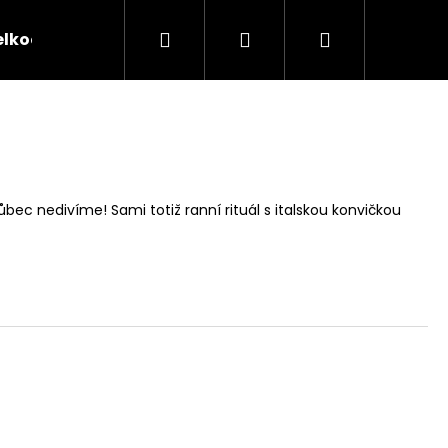
Hledat
Přihlášení
Nákupní
elkoobchod
O nás
Hodnocení obchodu
B
košík
bec nedivíme! Sami totiž ranní rituál s italskou konvičkou