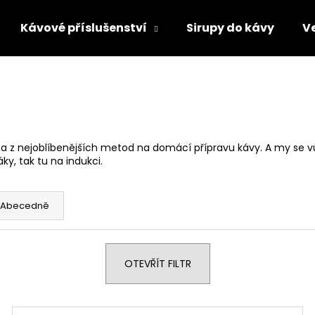
Kávové příslušenství
Sirupy do kávy
V
Co potřebujete najít?
HLEDAT
dna z nejoblíbenějších metod na domácí přípravu kávy. A my se vů
ky, tak tu na indukci.
Doporučujeme
Abecedně
OTEVŘÍT FILTR