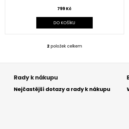
799 Kč
DO KOŠÍKU
2
položek celkem
O
v
l
á
d
Rady k nákupu
a
c
Nejčastější dotazy a rady k nákupu
í
p
r
v
k
y