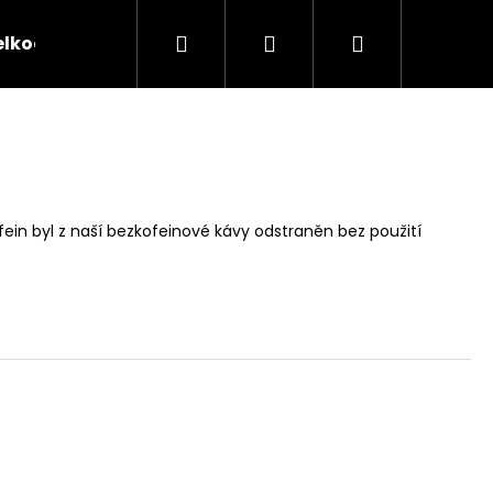
Hledat
Přihlášení
Nákupní
elkoobchod
O nás
Hodnocení obchodu
B
košík
ofein byl z naší bezkofeinové kávy odstraněn bez použití