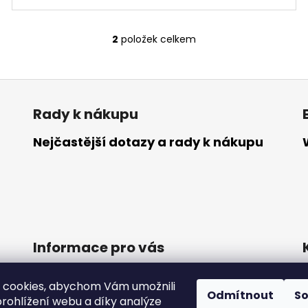
2
položek celkem
O
v
l
á
d
Rady k nákupu
a
c
Nejčastější dotazy a rady k nákupu
í
p
r
v
k
y
v
Informace pro vás
ý
p
Obchodní podmínky
i
 cookies, abychom Vám umožnili
Podmínky ochrany osobních údajů
Odmítnout
S
s
rohlížení webu a díky analýze