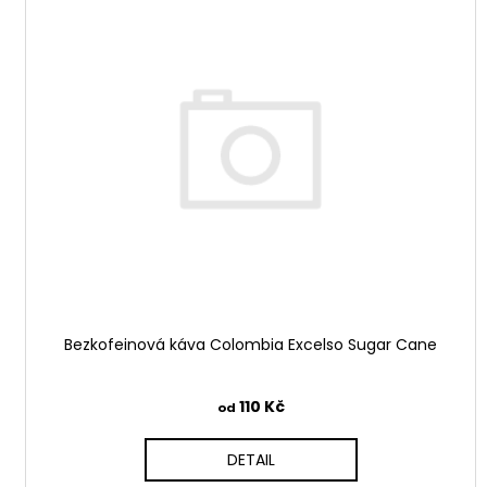
r
ý
o
p
d
i
u
s
k
p
t
r
ů
o
d
u
k
t
ů
Bezkofeinová káva Colombia Excelso Sugar Cane
110 Kč
od
DETAIL