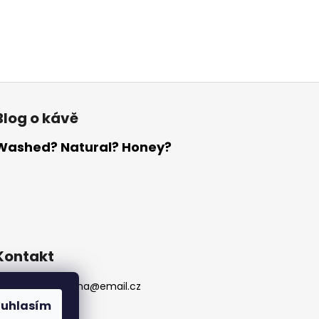
Blog o kávě
Washed? Natural? Honey?
Kontakt
analogprazirna
@
email.cz
737755788
ouhlasím
737755788