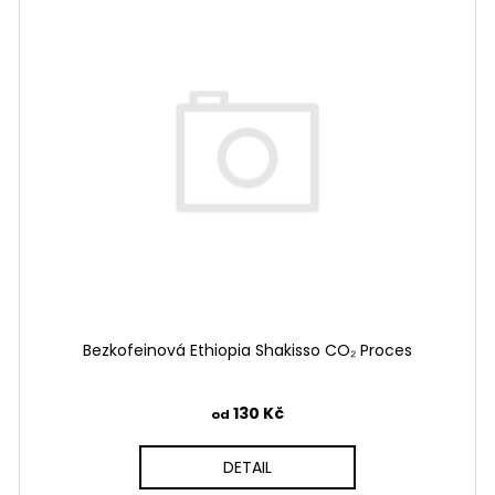
Bezkofeinová Ethiopia Shakisso CO₂ Proces
130 Kč
od
DETAIL