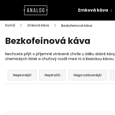
K
Přejít
na
o
Zrnková káva
obsah
Zpět
Zpět
š
do
do
í
Domů
Zrnková káva
Bezkofeinová káva
k
obchodu
obchodu
Bezkofeinová káva
Nechcete přijít o příjemně strávené chvíle u šálku dobré kávy
chemických látek a chuťový rozdíl mezi ní a klasickou kávou 
Ř
a
Nejlevnější
Nejdražší
Nejprodávanější
z
e
n
í
p
V