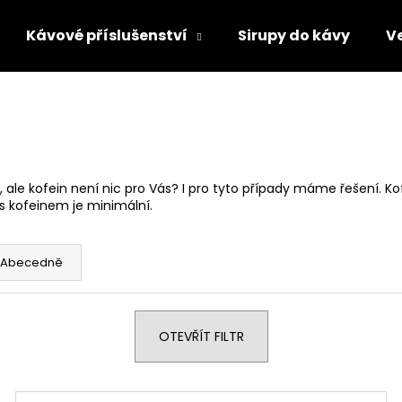
Kávové příslušenství
Sirupy do kávy
V
Co potřebujete najít?
HLEDAT
, ale kofein není nic pro Vás? I pro tyto případy máme řešení. K
s kofeinem je minimální.
Doporučujeme
Abecedně
OTEVŘÍT FILTR