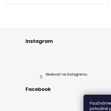
Z
á
Instagram
p
a
t
í
Sledovat na Instagramu
Facebook
Používáme
pohodlné p