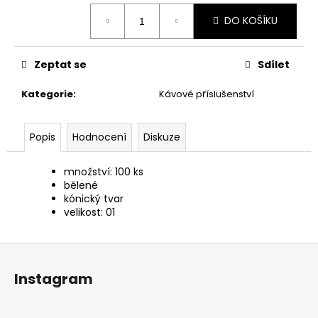
č
Měrná
u
DO KOŠÍKU
cena:
j
e
m
Zeptat se
Sdílet
e
Kategorie
:
Kávové příslušenství
Popis
Hodnocení
Diskuze
množství: 100 ks
bělené
kónický tvar
velikost: 01
Z
á
Instagram
p
a