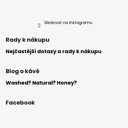
t
í
Sledovat na Instagramu
Rady k nákupu
Nejčastější dotazy a rady k nákupu
Blog o kávě
Washed? Natural? Honey?
Facebook