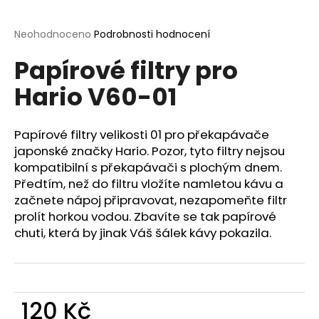
a
j
Průměrné
Neohodnoceno
Podrobnosti hodnocení
hodnocení
í
Papírové filtry pro
produktu
t
je
Hario V60-01
?
0,0
z
5
hvězdiček.
Papírové filtry velikosti 01 pro překapávače
japonské značky Hario. Pozor, tyto filtry nejsou
HLEDAT
kompatibilní s překapávači s plochým dnem.
Předtím, než do filtru vložíte namletou kávu a
začnete nápoj připravovat, nezapomeňte filtr
prolít horkou vodou. Zbavíte se tak papírové
D
chuti, která by jinak Váš šálek kávy pokazila.
o
p
o
r
120 Kč
u