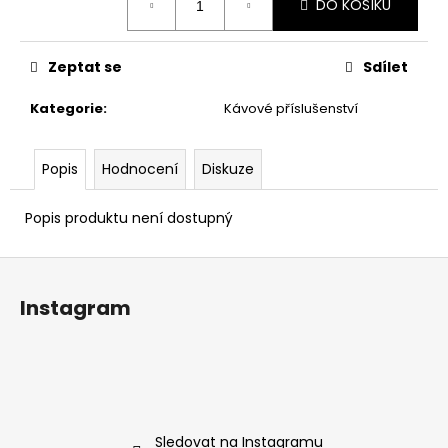
č
DO KOŠÍKU
cena:
u
j
e
Zeptat se
Sdílet
m
Kategorie
:
Kávové příslušenství
e
Popis
Hodnocení
Diskuze
Popis produktu není dostupný
Z
á
Instagram
p
a
t
í
Sledovat na Instagramu