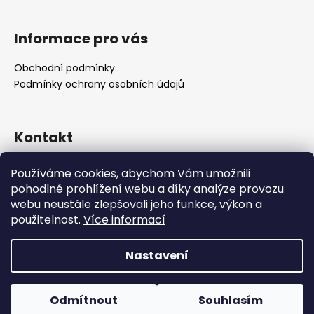
Informace pro vás
Obchodní podmínky
Podmínky ochrany osobních údajů
Kontakt
analogprazirna
@
email.cz
Používáme cookies, abychom Vám umožnili
737755788
pohodlné prohlížení webu a díky analýze provozu
737755788
webu neustále zlepšovali jeho funkce, výkon a
Náš Facebook
použitelnost.
Více informací
analogprazirna
Nastavení
Vytvořil Shoptet
Copyright 2026
Analog Pražírna
. Všechna práva
Odmítnout
Souhlasím
vyhrazena.