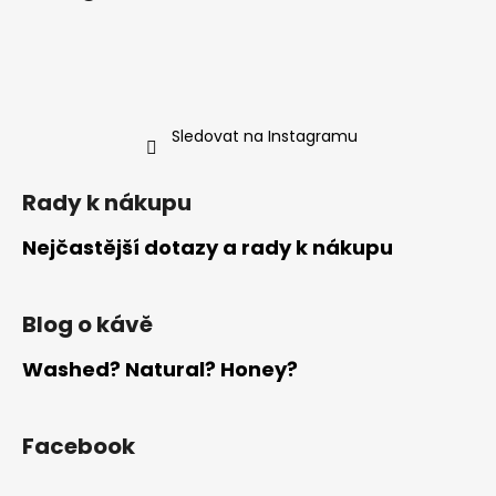
p
c
č
í
í
u
a
p
j
t
r
e
í
v
m
k
e
Sledovat na Instagramu
y
v
ý
Rady k nákupu
p
i
Nejčastější dotazy a rady k nákupu
s
u
Blog o kávě
Washed? Natural? Honey?
Facebook